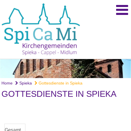
Home
Spieka
Gottesdienste in Spieka
GOTTESDIENSTE IN SPIEKA
Gesamt